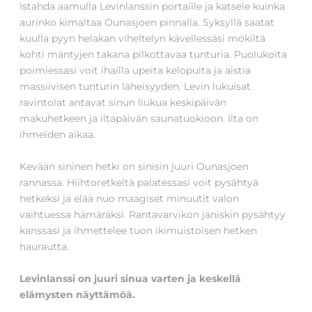
Istahda aamulla Levinlanssin portaille ja katsele kuinka
aurinko kimaltaa Ounasjoen pinnalla. Syksyllä saatat
kuulla pyyn helakan viheltelyn kävellessäsi mökiltä
kohti mäntyjen takana pilkottavaa tunturia. Puolukoita
poimiessasi voit ihailla upeita kelopuita ja aistia
massiivisen tunturin läheisyyden. Levin lukuisat
ravintolat antavat sinun liukua keskipäivän
makuhetkeen ja iltapäivän saunatuokioon. Ilta on
ihmeiden aikaa.
Kevään sininen hetki on sinisin juuri Ounasjoen
rannassa. Hiihtoretkeltä palatessasi voit pysähtyä
hetkeksi ja elää nuo maagiset minuutit valon
vaihtuessa hämäräksi. Rantavarvikon jäniskin pysähtyy
kanssasi ja ihmettelee tuon ikimuistoisen hetken
haurautta.
Levinlanssi on juuri sinua varten ja keskellä
elämysten näyttämöä.