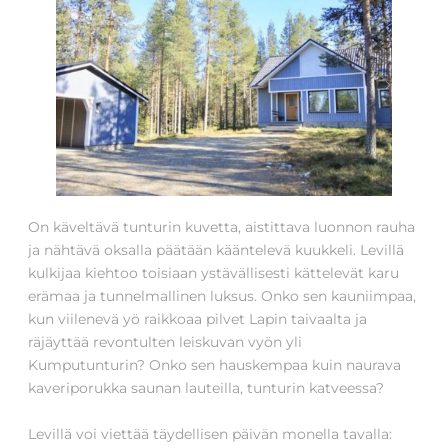
On käveltävä tunturin kuvetta, aistittava luonnon rauha
ja nähtävä oksalla päätään kääntelevä kuukkeli. Levillä
kulkijaa kiehtoo toisiaan ystävällisesti kättelevät karu
erämaa ja tunnelmallinen luksus. Onko sen kauniimpaa,
kun viilenevä yö raikkoaa pilvet Lapin taivaalta ja
räjäyttää revontulten leiskuvan vyön yli
Kumputunturin? Onko sen hauskempaa kuin naurava
kaveriporukka saunan lauteilla, tunturin katveessa?
Levillä voi viettää täydellisen päivän monella tavalla: